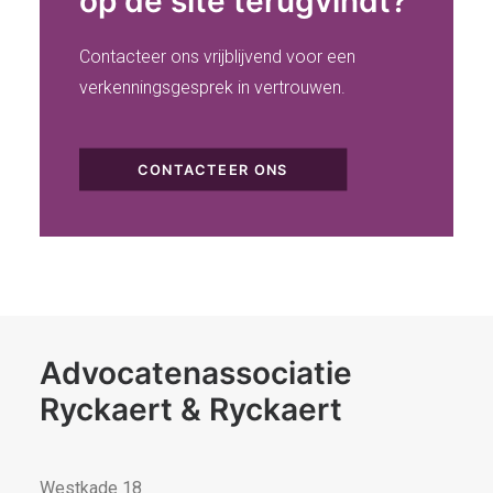
op de site terugvindt?
Contacteer ons vrijblijvend voor een
verkenningsgesprek in vertrouwen.
CONTACTEER ONS
Advocatenassociatie
Ryckaert & Ryckaert
Westkade 18