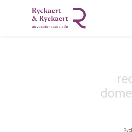
re
dome
Ryck