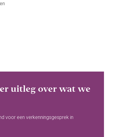
ren
r uitleg over wat we
end voor een verkenningsgesprek in