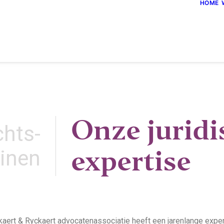
HOME
Onze juridi
chts-
expertise
inen
aert & Ryckaert advocatenassociatie heeft een jarenlange expe