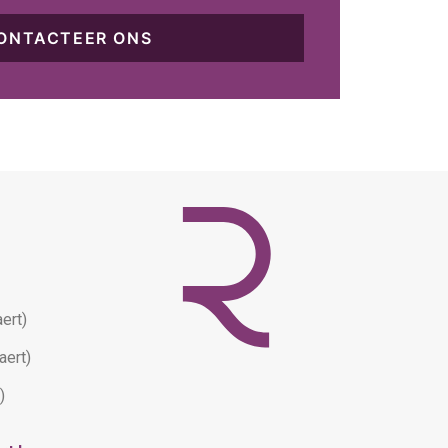
ONTACTEER ONS
ert)
aert)
)