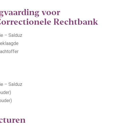
agvaarding voor
orrectionele Rechtbank
tie – Salduz
 beklaagde
lachtoffer
tie – Salduz
ouder)
ouder)
cturen