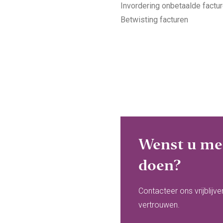
Invordering onbetaalde factu
Betwisting facturen
Wenst u mee
doen?
Contacteer ons vrijblijv
vertrouwen.